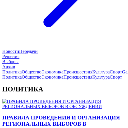
Новости
Передачи
Решения
Выборы
Архив
Политика
Общество
Экономика
Происшествия
Культура
Спорт
Ga
Политика
Общество
Экономика
Происшествия
Культура
Спорт
ПОЛИТИКА
ПРАВИЛА ПРОВЕДЕНИЯ И ОРГАНИЗАЦИЯ
РЕГИОНАЛЬНЫХ ВЫБОРОВ В