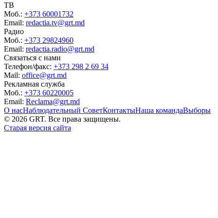
ТВ
Моб.:
+373 60001732
Email:
redactia.tv@grt.md
Радио
Моб.:
+373 29824960
Email:
redactia.radio@grt.md
Связаться с нами
Телефон/факс:
+373 298 2 69 34
Mail:
office@grt.md
Рекламная служба
Моб.:
+373 60220005
Email:
Reclama@grt.md
О нас
Наблюдательный Совет
Контакты
Наша команда
Выборы
©
2026
GRT. Все права защищены.
Старая версия сайта