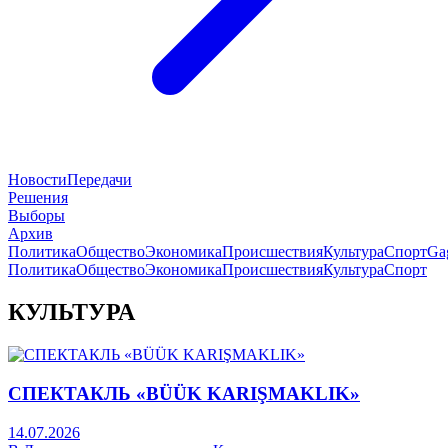
Новости
Передачи
Решения
Выборы
Архив
Политика
Общество
Экономика
Происшествия
Культура
Спорт
Ga
Политика
Общество
Экономика
Происшествия
Культура
Спорт
КУЛЬТУРА
СПЕКТАКЛЬ «BÜÜK KARIŞMAKLIK»
14.07.2026