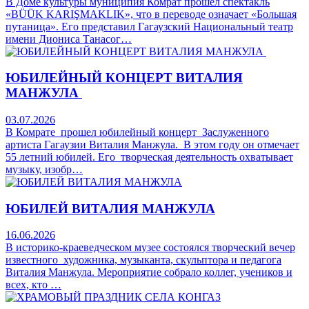
В Доме культуры муниципия Комрат прошел спектакль
«BÜÜK KARIŞMAKLIK», что в переводе означает «Большая
путаница». Его представил Гагаузский Национальный театр
имени Диониса Танасог…
ЮБИЛЕЙНЫЙ КОНЦЕРТ ВИТАЛИЯ
МАНЖУЛА
03.07.2026
В Комрате прошел юбилейный концерт Заслуженного
артиста Гагаузии Виталия Манжула. В этом году он отмечает
55 летний юбилей. Его творческая деятельность охватывает
музыку, изобр…
ЮБИЛЕЙ ВИТАЛИЯ МАНЖУЛА
16.06.2026
В историко-краеведческом музее состоялся творческий вечер
известного художника, музыканта, скульптора и педагога
Виталия Манжула. Мероприятие собрало коллег, учеников и
всех, кто …