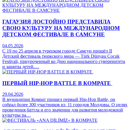
ГАГАУЗИЯ ДОСТОЙНО ПРЕДСТАВИЛА
СВОЮ КУЛЬТУРУ НА МЕЖДУНАРОДНОМ
ДЕТСКОМ ФЕСТИВАЛЕ В САМСУНЕ
04.05.2026
С 19 по 25 апреля в турецком городе Самсун прошёл II
Детский фестиваль тюркского мира — Türk Dünyası Çocuk
Festivali, приуроченный ко Дню национального суверенитета
и защиты детей.…
ПЕРВЫЙ HIP-HOP BATTLE В КОМРАТЕ
29.04.2026
В муниципии Комрат прошел первый Hip-Hop Battle, он
собрал более 300 участников из 11 городов Молдовы. О целях
проведения баттла и его значении для развития молодежной
культуры ра…