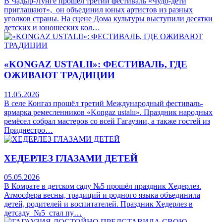
В Чадыр-Лунге прошёл третий фестиваль «Чудо-дети
приглашают», он объединил юных артистов из разных
уголков страны. На сцене Дома культуры выступили десятки
детских и юношеских кол…
«KONGAZ USTALII»: ФЕСТИВАЛЬ, ГДЕ
ОЖИВАЮТ ТРАДИЦИИ
11.05.2026
В селе Конгаз прошёл третий Международный фестиваль-
ярмарка ремесленников «Kongaz ustalıı». Праздник народных
ремёсел собрал мастеров со всей Гагаузии, а также гостей из
Приднестро…
ХЕДЕРЛЕЗ ГЛАЗАМИ ДЕТЕЙ
05.05.2026
В Комрате в детском саду №5 прошёл праздник Хедерлез.
Атмосфера весны, традиций и родного языка объединила
детей, родителей и воспитателей. Праздник Хедерлез в
детсаду №5 стал пу…