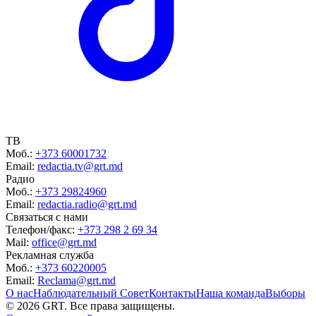
ТВ
Моб.:
+373 60001732
Email:
redactia.tv@grt.md
Радио
Моб.:
+373 29824960
Email:
redactia.radio@grt.md
Связаться с нами
Телефон/факс:
+373 298 2 69 34
Mail:
office@grt.md
Рекламная служба
Моб.:
+373 60220005
Email:
Reclama@grt.md
О нас
Наблюдательный Совет
Контакты
Наша команда
Выборы
©
2026
GRT. Все права защищены.