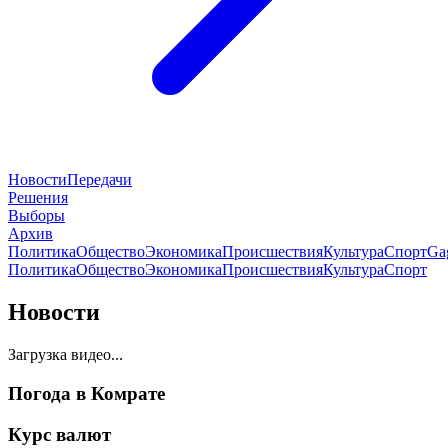
Новости
Передачи
Решения
Выборы
Архив
Политика
Общество
Экономика
Происшествия
Культура
Спорт
Ga
Политика
Общество
Экономика
Происшествия
Культура
Спорт
Новости
Загрузка видео...
Погода в Комрате
Курс валют