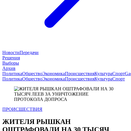
Новости
Передачи
Решения
Выборы
Архив
Политика
Общество
Экономика
Происшествия
Культура
Спорт
Ga
Политика
Общество
Экономика
Происшествия
Культура
Спорт
ПРОИСШЕСТВИЯ
ЖИТЕЛЯ РЫШКАН
ОШТРАФОВАЛИ НА 30 ТЫСЯЧ