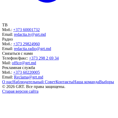
ТВ
Моб.:
+373 60001732
Email:
redactia.tv@grt.md
Радио
Моб.:
+373 29824960
Email:
redactia.radio@grt.md
Связаться с нами
Телефон/факс:
+373 298 2 69 34
Mail:
office@grt.md
Рекламная служба
Моб.:
+373 60220005
Email:
Reclama@grt.md
О нас
Наблюдательный Совет
Контакты
Наша команда
Выборы
©
2026
GRT. Все права защищены.
Старая версия сайта