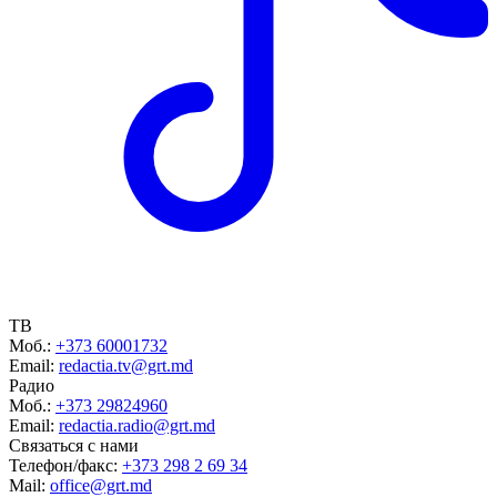
ТВ
Моб.:
+373 60001732
Email:
redactia.tv@grt.md
Радио
Моб.:
+373 29824960
Email:
redactia.radio@grt.md
Связаться с нами
Телефон/факс:
+373 298 2 69 34
Mail:
office@grt.md