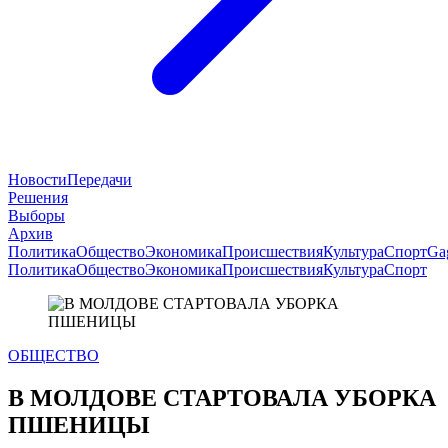
Новости
Передачи
Решения
Выборы
Архив
Политика
Общество
Экономика
Происшествия
Культура
Спорт
Ga
Политика
Общество
Экономика
Происшествия
Культура
Спорт
ОБЩЕСТВО
В МОЛДОВЕ СТАРТОВАЛА УБОРКА
ПШЕНИЦЫ