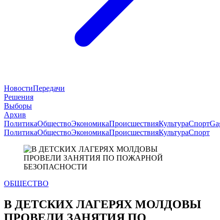
Новости
Передачи
Решения
Выборы
Архив
Политика
Общество
Экономика
Происшествия
Культура
Спорт
Ga
Политика
Общество
Экономика
Происшествия
Культура
Спорт
ОБЩЕСТВО
В ДЕТСКИХ ЛАГЕРЯХ МОЛДОВЫ
ПРОВЕЛИ ЗАНЯТИЯ ПО