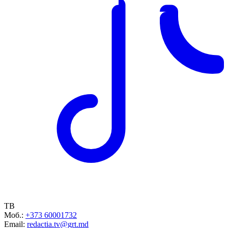
ТВ
Моб.:
+373 60001732
Email:
redactia.tv@grt.md