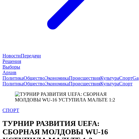
Новости
Передачи
Решения
Выборы
Архив
Политика
Общество
Экономика
Происшествия
Культура
Спорт
Ga
Политика
Общество
Экономика
Происшествия
Культура
Спорт
СПОРТ
ТУРНИР РАЗВИТИЯ UEFA:
СБОРНАЯ МОЛДОВЫ WU-16