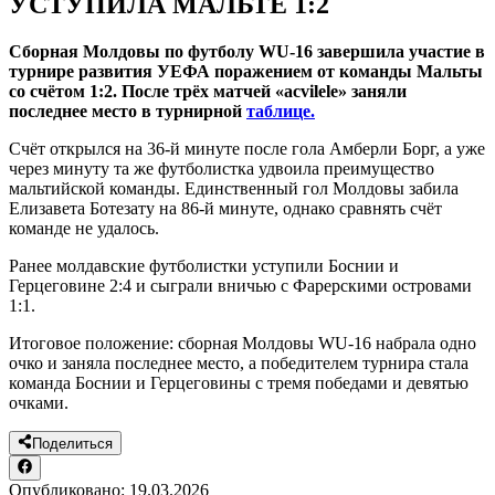
УСТУПИЛА МАЛЬТЕ 1:2
Сборная Молдовы по футболу WU-16 завершила участие в
турнире развития УЕФА поражением от команды Мальты
со счётом 1:2. После трёх матчей «acvilele» заняли
последнее место в турнирной
таблице.
Счёт открылся на 36-й минуте после гола Амберли Борг, а уже
через минуту та же футболистка удвоила преимущество
мальтийской команды. Единственный гол Молдовы забила
Елизавета Ботезату на 86-й минуте, однако сравнять счёт
команде не удалось.
Ранее молдавские футболистки уступили Боснии и
Герцеговине 2:4 и сыграли вничью с Фарерскими островами
1:1.
Итоговое положение: сборная Молдовы WU-16 набрала одно
очко и заняла последнее место, а победителем турнира стала
команда Боснии и Герцеговины с тремя победами и девятью
очками.
Поделиться
Опубликовано:
19.03.2026