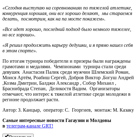
«Сегодня выступаю на соревнованиях по тяжелой атлетике,
конкуренция хорошая, они все хорошо делают, мы стараемся
делать, посмотрим, как на па мосте покажем».
«Все идет хорошо, последний подход было немного тяжелее,
но все хорошо».
«Я решил продолжить карьеру дедушки, и я прямо нашел себя
в этом спорте».
По итогам турнира победители и призеры были награждены
грамотами и медалями. Чемпионами турнира стали среди
девушек Анастасия Палик среди мужчин Шлемский Роман,
Моися Артём, Роабиш Сергей, Добров Виктор ,Богуш Андрей
,Козма Дмитрии, Балджи Александр , Собор Михаил ,
Браснибрада Степан, Деликостя Вадим. Организаторы
отмечают, что интерес к тяжелой атлетике среди молодежи в
регионе продолжает расти.
Автор: З. Канцыр, оператор: С. Георгиев, монтаж: М. Казаку
Самые интересные новости Гагаузии и Молдовы
в
телеграм-канале GRT!