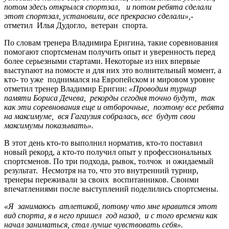
потом здесь открылся спортзал, и потом ребята сделали
этот спортзал, установили, все прекрасно сделали»,-
отметил Илья Дудогло, ветеран спорта.
По словам тренера Владимира Еригина, такие соревнования
помогают спортсменам получить опыт и уверенность перед
более серьезными стартами. Некоторые из них впервые
выступают на помосте и для них это волнительный момент, а
кто- то уже поднимался на Европейском и мировом уровне
отметил тренер Владимир Еригин:
«Проводим турнир
памяти Бориса Дечева, рекорды сегодня точно будут, так
как эти соревнования еще и отборочные, поэтому все ребята
на максимуме, вся Гагаузия собралась, все будут свои
максимумы показывать».
В этот день кто-то выполнил норматив, кто-то поставил
новый рекорд, а кто-то получил опыт у профессиональных
спортсменов. По три подхода, рывок, толчок и ожидаемый
результат. Несмотря на то, что это внутренний турнир,
тренеры переживали за своих воспитанников. Своими
впечатлениями после выступлений поделились спортсмены.
«Я занимаюсь атлетикой, потому что мне нравится этот
вид спорта, я в него пришел год назад, и с того времени как
начал заниматься, стал лучше чувствовать себя».