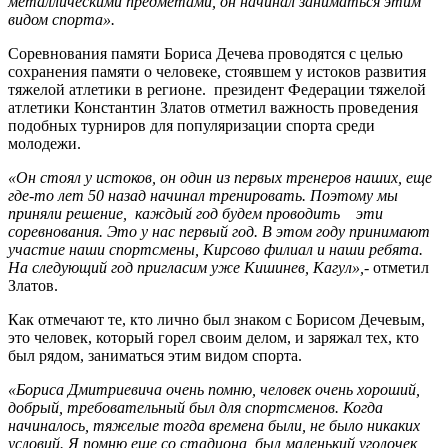
металлическими предметами, он начинал заниматься этим
видом спорта».
Соревнования памяти Бориса Дечева проводятся с целью
сохранения памяти о человеке, стоявшем у истоков развития
тяжелой атлетики в регионе. президент Федерации тяжелой
атлетики Константин Златов отметил важность проведения
подобных турниров для популяризации спорта среди
молодежи.
«Он стоял у истоков, он один из первых тренеров наших, еще
где-то лет 50 назад начинал тренировать. Поэтому мы
приняли решение, каждый год будем проводить эти
соревнования. Это у нас первый год. В этом году принимают
участие наши спортсмены, Кирсово филиал и наши ребята.
На следующий год пригласим уже Кишинев, Кагул»,-
отметил
Златов.
Как отмечают те, кто лично был знаком с Борисом Дечевым,
это человек, который горел своим делом, и заряжал тех, кто
был рядом, заниматься этим видом спорта.
«Бориса Дмитриевича очень помню, человек очень хороший,
добрый, требовательный был для спортсменов. Когда
начиналось, тяжелые тогда времена были, не было никаких
условий. Я помню еще со стадиона, был маленький уголочек,