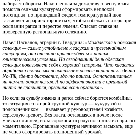
набирает обороты. Накопленная за дождливую весну влага
помогла озимым культурам сформировать неплохой
потенциал, но пришедший следом температурный шок
заставляет аграриев торопиться, чтобы избежать потерь при
осыпании рапса и перестое ячменя. Спасает ставка на
проверенную региональную селекцию.
Павел Паскалов, аграрий г. Твардица:
«Молдавская и одесская
селекция — самые устойчивые к засухам и чрезвычайным
ситуациям, они отлично приспособлены к нашим
климатическим условиям. На сегодняшний день одесская
селекция показывает себя с хорошей стороны. Что касается
обработки почвы, мы испытываем разные варианты: где-то
No-Till, где-то дискование, где-то пашем. Останавливаться
на чем-то одном нельзя. А по эффективности с органикой
ничто не сравнится, органика есть органика».
Но если за судьбу ячменя и рапса сейчас борются комбайны,
то ситуация со второй группой культур — кукурузой и
подсолнечником — вызывает у руководителей хозяйств
серьезную тревогу. Вся влага, оставшаяся в почве после
майских ливней, из-за сорокапятиградусного зноя испарилась
моментально. Пропашные культуры начинают засыхать, еще
не успев сформировать полноценный урожай.