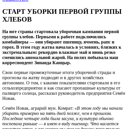
СТАРТ УБОРКИ ПЕРВОЙ ГРУППЫ
ХЛЕБОВ
На юге страны стартовала уборочная кампания первой
группы хлебов. Первыми к работе подключились
комбайнеры — они убирают пшеницу, ячмень, рапс и
горох. В этом году жатва началась в условиях, близких к
экстремальным: рекордно влажные май и июнь резко
сменились аномальной жарой. На полях побывала наш
корреспондент Зинаида Канцыр.
Свои первые промежуточные итоги уборочной страды и
прогнозы на жатву подводят и в других хозяйствах
автономии. О том, с какими показателями стартовали в его
сельхозпредприятии и как спасают пропашные культуры от
палящего солнца, рассказал руководитель предприятия Семён
Новак.
Семён Новак, аграрий мун. Комрат:
«В этом году мы начали
убирать примерно на пять дней позже, чем в прошлом.
Последние четыре года была засуха, и культура обычно
поспевала раньше — я имею в виду пшеницу. Что касается
качества зерна, к его оценке мы еще не дошли: пока только