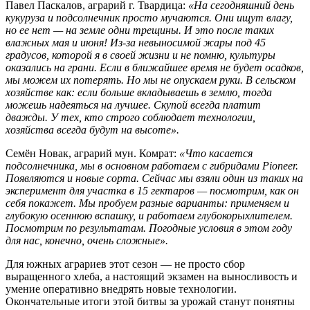
Павел Паскалов, аграрий г. Твардица:
«На сегодняшний день
кукуруза и подсолнечник просто мучаются. Они ищут влагу,
но ее нет — на земле одни трещины. И это после таких
влажных мая и июня! Из-за невыносимой жары под 45
градусов, которой я в своей жизни и не помню, культуры
оказались на грани. Если в ближайшее время не будет осадков,
мы можем их потерять. Но мы не опускаем руки. В сельском
хозяйстве как: если больше вкладываешь в землю, тогда
можешь надеяться на лучшее. Скупой всегда платит
дважды. У тех, кто строго соблюдает технологии,
хозяйства всегда будут на высоте».
Семён Новак, аграрий мун. Комрат:
«Что касается
подсолнечника, мы в основном работаем с гибридами Pioneer.
Появляются и новые сорта. Сейчас мы взяли один из таких на
эксперимент для участка в 15 гектаров — посмотрим, как он
себя покажет. Мы пробуем разные варианты: применяем и
глубокую осеннюю вспашку, и работаем глубокорыхлителем.
Посмотрим по результатам. Погодные условия в этом году
для нас, конечно, очень сложные».
Для южных аграриев этот сезон — не просто сбор
выращенного хлеба, а настоящий экзамен на выносливость и
умение оперативно внедрять новые технологии.
Окончательные итоги этой битвы за урожай станут понятны