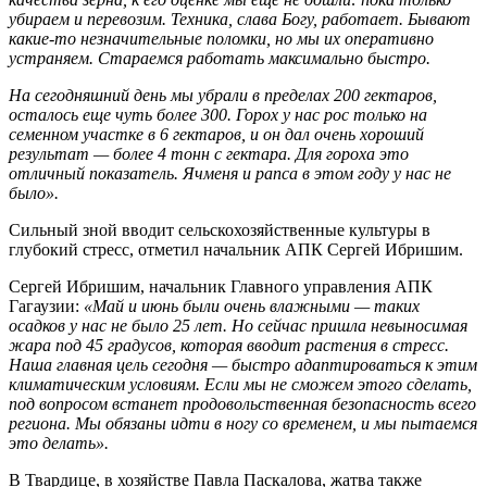
убираем и перевозим. Техника, слава Богу, работает. Бывают
какие-то незначительные поломки, но мы их оперативно
устраняем. Стараемся работать максимально быстро.
На сегодняшний день мы убрали в пределах 200 гектаров,
осталось еще чуть более 300. Горох у нас рос только на
семенном участке в 6 гектаров, и он дал очень хороший
результат — более 4 тонн с гектара. Для гороха это
отличный показатель. Ячменя и рапса в этом году у нас не
было».
Сильный зной вводит сельскохозяйственные культуры в
глубокий стресс, отметил начальник АПК Сергей Ибришим.
Сергей Ибришим, начальник Главного управления АПК
Гагаузии:
«Май и июнь были очень влажными — таких
осадков у нас не было 25 лет. Но сейчас пришла невыносимая
жара под 45 градусов, которая вводит растения в стресс.
Наша главная цель сегодня — быстро адаптироваться к этим
климатическим условиям. Если мы не сможем этого сделать,
под вопросом встанет продовольственная безопасность всего
региона. Мы обязаны идти в ногу со временем, и мы пытаемся
это делать».
В Твардице, в хозяйстве Павла Паскалова, жатва также