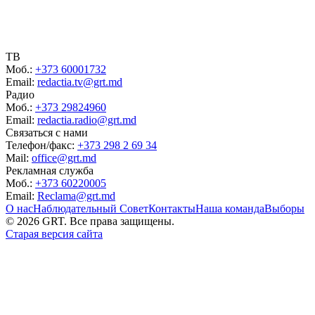
ТВ
Моб.:
+373 60001732
Email:
redactia.tv@grt.md
Радио
Моб.:
+373 29824960
Email:
redactia.radio@grt.md
Связаться с нами
Телефон/факс:
+373 298 2 69 34
Mail:
office@grt.md
Рекламная служба
Моб.:
+373 60220005
Email:
Reclama@grt.md
О нас
Наблюдательный Совет
Контакты
Наша команда
Выборы
©
2026
GRT. Все права защищены.
Старая версия сайта