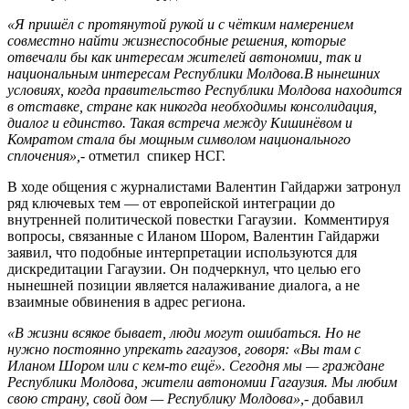
«Я пришёл с протянутой рукой и с чётким намерением
совместно найти жизнеспособные решения, которые
отвечали бы как интересам жителей автономии, так и
национальным интересам Республики Молдова.В нынешних
условиях, когда правительство Республики Молдова находится
в отставке, стране как никогда необходимы консолидация,
диалог и единство. Такая встреча между Кишинёвом и
Комратом стала бы мощным символом национального
сплочения»,-
отметил спикер НСГ.
В ходе общения с журналистами Валентин Гайдаржи затронул
ряд ключевых тем — от европейской интеграции до
внутренней политической повестки Гагаузии. Комментируя
вопросы, связанные с Иланом Шором, Валентин Гайдаржи
заявил, что подобные интерпретации используются для
дискредитации Гагаузии. Он подчеркнул, что целью его
нынешней позиции является налаживание диалога, а не
взаимные обвинения в адрес региона.
«В жизни всякое бывает, люди могут ошибаться. Но не
нужно постоянно упрекать гагаузов, говоря: «Вы там с
Иланом Шором или с кем-то ещё». Сегодня мы — граждане
Республики Молдова, жители автономии Гагаузия. Мы любим
свою страну, свой дом — Республику Молдова»,-
добавил