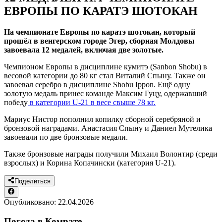
ЕВРОПЫ ПО КАРАТЭ ШОТОКАН
На чемпионате Европы по каратэ шотокан, который
прошёл в венгерском городе Эгер, сборная Молдовы
завоевала 12 медалей, включая две золотые.
Чемпионом Европы в дисциплине кумитэ (Sanbon Shobu) в
весовой категории до 80 кг стал Виталий Спыну. Также он
завоевал серебро в дисциплине Shobu Ippon. Ещё одну
золотую медаль принес команде Максим Гуцу, одержавший
победу
в категории U-21 в весе свыше 78 кг.
Мариус Нистор пополнил копилку сборной серебряной и
бронзовой наградами. Анастасия Спыну и Даниел Мутелика
завоевали по две бронзовые медали.
Также бронзовые награды получили Михаил Волонтир (среди
взрослых) и Корина Копачински (категория U-21).
Поделиться
Опубликовано:
22.04.2026
Погода в Комрате