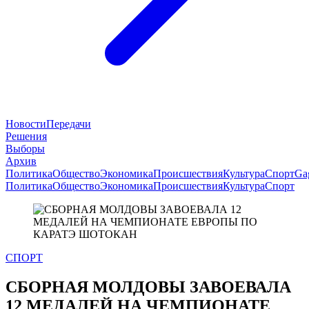
Новости
Передачи
Решения
Выборы
Архив
Политика
Общество
Экономика
Происшествия
Культура
Спорт
Ga
Политика
Общество
Экономика
Происшествия
Культура
Спорт
СПОРТ
СБОРНАЯ МОЛДОВЫ ЗАВОЕВАЛА
12 МЕДАЛЕЙ НА ЧЕМПИОНАТЕ