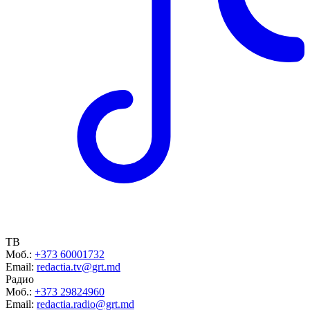
ТВ
Моб.:
+373 60001732
Email:
redactia.tv@grt.md
Радио
Моб.:
+373 29824960
Email:
redactia.radio@grt.md