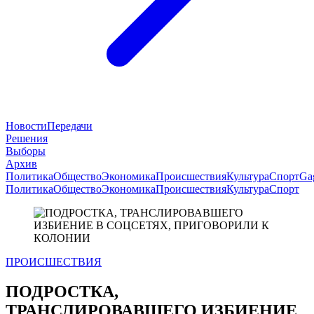
Новости
Передачи
Решения
Выборы
Архив
Политика
Общество
Экономика
Происшествия
Культура
Спорт
Ga
Политика
Общество
Экономика
Происшествия
Культура
Спорт
ПРОИСШЕСТВИЯ
ПОДРОСТКА,
ТРАНСЛИРОВАВШЕГО ИЗБИЕНИЕ