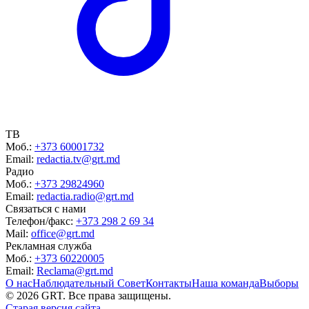
ТВ
Моб.:
+373 60001732
Email:
redactia.tv@grt.md
Радио
Моб.:
+373 29824960
Email:
redactia.radio@grt.md
Связаться с нами
Телефон/факс:
+373 298 2 69 34
Mail:
office@grt.md
Рекламная служба
Моб.:
+373 60220005
Email:
Reclama@grt.md
О нас
Наблюдательный Совет
Контакты
Наша команда
Выборы
©
2026
GRT. Все права защищены.
Старая версия сайта