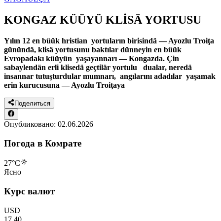
KONGAZ KÜÜYÜ KLİSÄ YORTUSU
Yılın 12 en büük hristian yortuların birisindä — Ayozlu Troiţa
günündä, klisä yortusunu baktılar dünneyin en büük
Evropadakı küüyün yaşayannarı — Kongazda. Çin
sabaylendän erli klisedä geçtilär yortulu dualar, neredä
insannar tutuşturdular mumnarı, angılarını adadılar yaşamak
erin kurucusuna — Ayozlu Troiţaya
Поделиться
Опубликовано:
02.06.2026
Погода в Комрате
27
°C
Ясно
Курс валют
USD
17.40