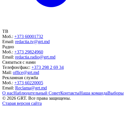
ТВ
Моб.:
+373 60001732
Email:
redactia.tv@grt.md
Радио
Моб.:
+373 29824960
Email:
redactia.radio@grt.md
Связаться с нами
Телефон/факс:
+373 298 2 69 34
Mail:
office@grt.md
Рекламная служба
Моб.:
+373 60220005
Email:
Reclama@grt.md
О нас
Наблюдательный Совет
Контакты
Наша команда
Выборы
©
2026
GRT. Все права защищены.
Старая версия сайта