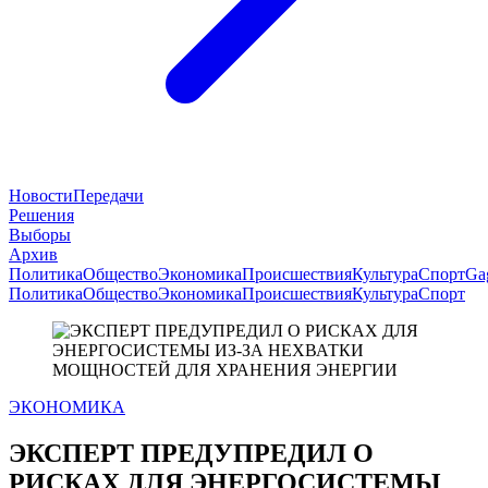
Новости
Передачи
Решения
Выборы
Архив
Политика
Общество
Экономика
Происшествия
Культура
Спорт
Ga
Политика
Общество
Экономика
Происшествия
Культура
Спорт
ЭКОНОМИКА
ЭКСПЕРТ ПРЕДУПРЕДИЛ О
РИСКАХ ДЛЯ ЭНЕРГОСИСТЕМЫ