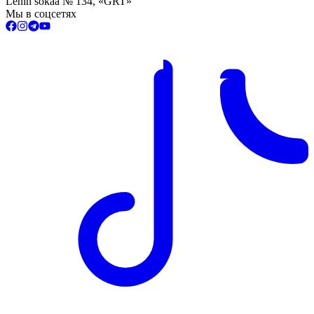
Lenin sokaa № 134, «GRT»
Мы в соцсетях