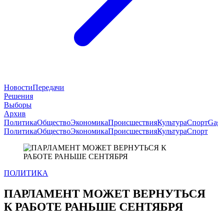
Новости
Передачи
Решения
Выборы
Архив
Политика
Общество
Экономика
Происшествия
Культура
Спорт
Ga
Политика
Общество
Экономика
Происшествия
Культура
Спорт
ПОЛИТИКА
ПАРЛАМЕНТ МОЖЕТ ВЕРНУТЬСЯ
К РАБОТЕ РАНЬШЕ СЕНТЯБРЯ