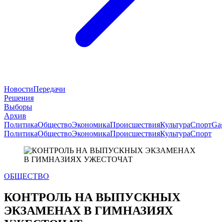
Новости
Передачи
Решения
Выборы
Архив
Политика
Общество
Экономика
Происшествия
Культура
Спорт
Ga
Политика
Общество
Экономика
Происшествия
Культура
Спорт
ОБЩЕСТВО
КОНТРОЛЬ НА ВЫПУСКНЫХ
ЭКЗАМЕНАХ В ГИМНАЗИЯХ